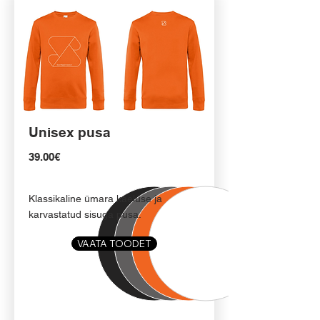
Unisex pusa
39.00€
Klassikaline ümara kaeluse ja
karvastatud sisuga pusa.
VAATA TOODET